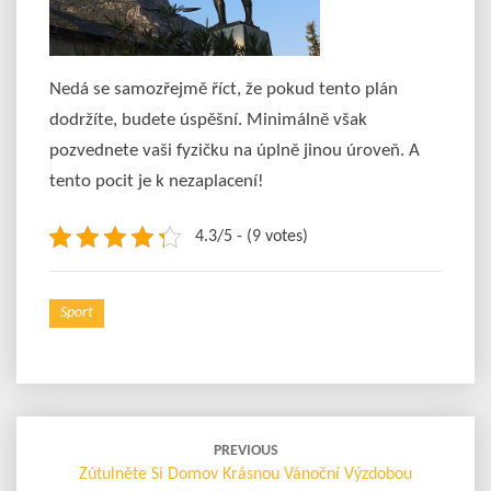
Nedá se samozřejmě říct, že pokud tento plán
dodržíte, budete úspěšní. Minimálně však
pozvednete vaši fyzičku na úplně jinou úroveň. A
tento pocit je k nezaplacení!
4.3/5 - (9 votes)
Sport
Post
navigation
PREVIOUS
Zútulněte Si Domov Krásnou Vánoční Výzdobou