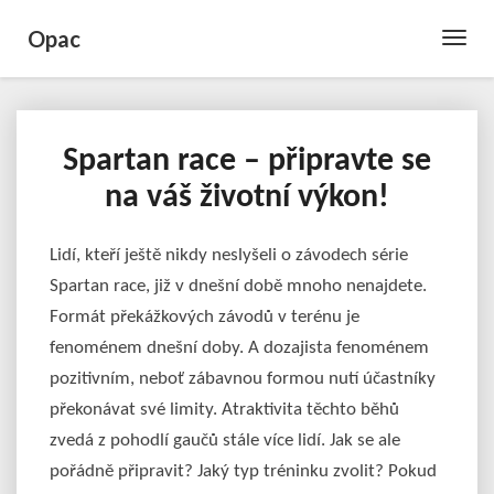
Opac
Toggle
Naviga
Spartan race – připravte se
Spartan
race
na váš životní výkon!
–
připravte
se
Lidí, kteří ještě nikdy neslyšeli o závodech série
na
Spartan race, již v dnešní době mnoho nenajdete.
váš
Formát překážkových závodů v terénu je
životní
fenoménem dnešní doby. A dozajista fenoménem
výkon!
pozitivním, neboť zábavnou formou nutí účastníky
překonávat své limity. Atraktivita těchto běhů
zvedá z pohodlí gaučů stále více lidí. Jak se ale
pořádně připravit? Jaký typ tréninku zvolit? Pokud