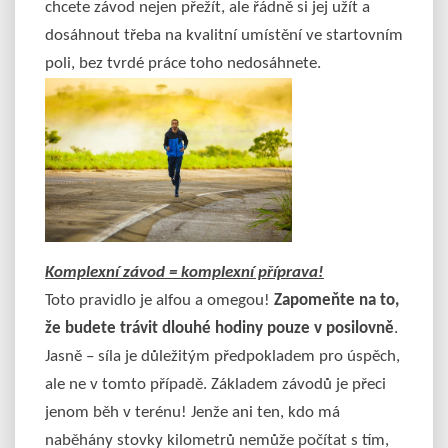
chcete závod nejen přežít, ale řádně si jej užít a
dosáhnout třeba na kvalitní umístění ve startovním
poli, bez tvrdé práce toho nedosáhnete.
Komplexní závod = komplexní příprava!
Toto pravidlo je alfou a omegou!
Zapomeňte na to,
že budete trávit dlouhé hodiny pouze v posilovně
.
Jasně – síla je důležitým předpokladem pro úspěch,
ale ne v tomto případě. Základem závodů je přeci
jenom běh v terénu! Jenže ani ten, kdo má
naběhány stovky kilometrů nemůže počítat s tím,