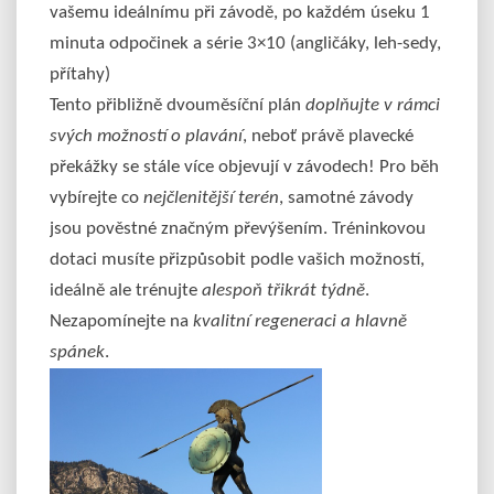
vašemu ideálnímu při závodě, po každém úseku 1
minuta odpočinek a série 3×10 (angličáky, leh-sedy,
přítahy)
Tento přibližně dvouměsíční plán
doplňujte v rámci
svých možností o plavání
, neboť právě plavecké
překážky se stále více objevují v závodech! Pro běh
vybírejte co
nejčlenitější terén
, samotné závody
jsou pověstné značným převýšením. Tréninkovou
dotaci musíte přizpůsobit podle vašich možností,
ideálně ale trénujte
alespoň třikrát týdně
.
Nezapomínejte na
kvalitní regeneraci a hlavně
spánek
.