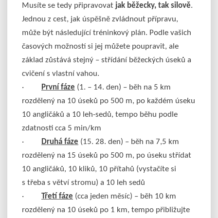
Musíte se tedy připravovat
jak běžecky, tak silově
.
Jednou z cest, jak úspěšně zvládnout přípravu,
může být následující tréninkový plán. Podle vašich
časových možností si jej můžete poupravit, ale
základ zůstává stejný – střídání běžeckých úseků a
cvičení s vlastní vahou.
·
První fáze
(1. – 14. den) – běh na 5 km
rozdělený na 10 úseků po 500 m, po každém úseku
10 angličáků a 10 leh-sedů, tempo běhu podle
zdatnosti cca 5 min/km
·
Druhá fáze
(15. 28. den) – běh na 7,5 km
rozdělený na 15 úseků po 500 m, po úseku střídat
10 angličáků, 10 kliků, 10 přítahů (vystačíte si
s třeba s větví stromu) a 10 leh sedů
·
Třetí fáze
(cca jeden měsíc) – běh 10 km
rozdělený na 10 úseků po 1 km, tempo přibližujte