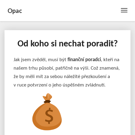
Opac
Toggle
Naviga
Od koho si nechat poradit?
Od
koho
si
Jak jsem zvěděl, musí být
finanční poradci
, kteří na
nechat
našem trhu působí, patřičně na výši. Což znamená,
poradit?
že by měli mít za sebou náležité přezkoušení a
v ruce potvrzení o jeho úspěšném zvládnutí.