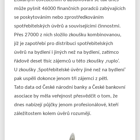
může pyšnit 46000 finančních poradců zabývajících
se poskytováním nebo zprostředkováním
spotřebitelských úvěrů a souvisejícími činnostmi.
Přes 27000 z nich složilo zkoušku kombinovanou,
jíž je zapotřebí pro distribuci spotřebitelských
úvěrů na bydlení i jiných než na bydlení, zatímco
řádově deset tisíc zájemců u této zkoušky ‚ruplo‘.
U zkoušky ‚Spotřebitelské úvěry jiné než na bydlení‘
pak uspěli dokonce jenom tři zájemci z pěti.
Tato data od České národní banky a České bankovní
asociace by měla veřejnost přesvědčit o tom, že
dnes nabízejí půjčky jenom profesionálové, kteří
záležitostem kolem úvěrů rozumějí.