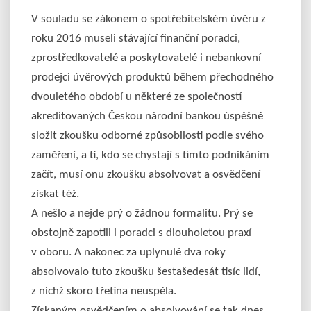
V souladu se zákonem o spotřebitelském úvěru z
roku 2016 museli stávající finanční poradci,
zprostředkovatelé a poskytovatelé i nebankovní
prodejci úvěrových produktů během přechodného
dvouletého období u některé ze společností
akreditovaných Českou národní bankou úspěšně
složit zkoušku odborné způsobilosti podle svého
zaměření, a ti, kdo se chystají s tímto podnikáním
začít, musí onu zkoušku absolvovat a osvědčení
získat též.
A nešlo a nejde prý o žádnou formalitu. Prý se
obstojně zapotili i poradci s dlouholetou praxí
v oboru. A nakonec za uplynulé dva roky
absolvovalo tuto zkoušku šestašedesát tisíc lidí,
z nichž skoro třetina neuspěla.
Získaným osvědčením o absolvování se tak dnes