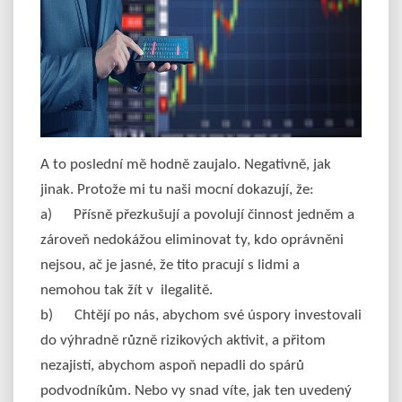
A to poslední mě hodně zaujalo. Negativně, jak
jinak. Protože mi tu naši mocní dokazují, že:
a) Přísně přezkušují a povolují činnost jedněm a
zároveň nedokážou eliminovat ty, kdo oprávněni
nejsou, ač je jasné, že tito pracují s lidmi a
nemohou tak žít v ilegalitě.
b) Chtějí po nás, abychom své úspory investovali
do výhradně různě rizikových aktivit, a přitom
nezajistí, abychom aspoň nepadli do spárů
podvodníkům. Nebo vy snad víte, jak ten uvedený