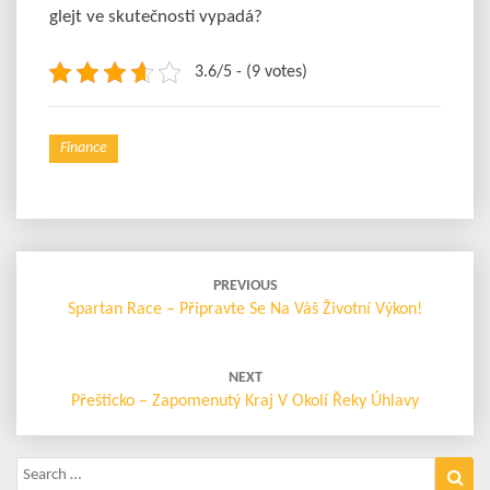
glejt ve skutečnosti vypadá?
3.6/5 - (9 votes)
Finance
Post
navigation
PREVIOUS
Spartan Race – Připravte Se Na Váš Životní Výkon!
NEXT
Přešticko – Zapomenutý Kraj V Okolí Řeky Úhlavy
Search
Sea