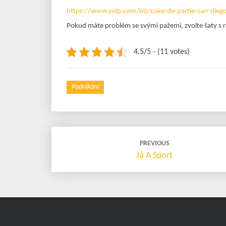
https://www.yelp.com/biz/cake-de-partie-san-dieg
Pokud máte problém se svými pažemi, zvolte šaty s 
4.5/5 - (11 votes)
Podnikání
Post
PREVIOUS
navigation
Já A Sport