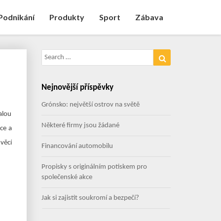
Podnikání
Produkty
Sport
Zábava
Search
Search
for:
Nejnovější příspěvky
Grónsko: největší ostrov na světě
alou
Některé firmy jsou žádané
ce a
věcí
Financování automobilu
Propisky s originálním potiskem pro
společenské akce
Jak si zajistit soukromí a bezpečí?