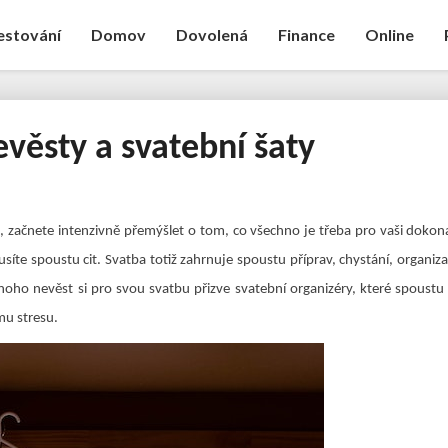
estování
Domov
Dovolená
Finance
Online
evěsty a svatební šaty
Plus
size
nevěsty
a
, začnete intenzivně přemýšlet o tom, co všechno je třeba pro vaši dokon
svatební
usíte spoustu cit. Svatba totiž zahrnuje spoustu příprav, chystání, organiza
šaty
mnoho nevěst si pro svou svatbu přizve svatební organizéry, které spoustu 
mu stresu.