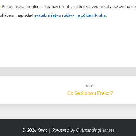
o
Pokud máte problém s kily navíc v oblasti bříška, zvolte šaty áčkového stř
rukávem, například
svatební šaty s rukávy na půjčení Praha
.
NEXT
Co Se Slabou Erekcí?
© 2026 Opac | Powered by
Outstandingthemes