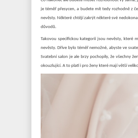
Co nakonec ale budete muset rozhodnout vy sama, jso
je téměř přesycen, a budete mít tedy rozhodně z čeh
nevěsty. Některé chtějí zakrýt některé své nedokonal
důvodů.
Takovou specifickou kategorií jsou nevěsty, které m
nevěsty. Dříve bylo téměř nemožné, abyste ve svatebn
Svatební salon je ale brzy pochopily, že všechny že
okouzlující. A to platí i pro ženy které mají větší velik