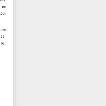
šaty
jiné
kých
kové
 38.
 být