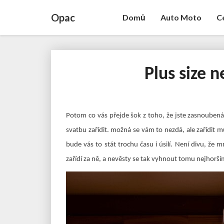
Opac
Domů
Auto Moto
C
Plus size n
Potom co vás přejde šok z toho, že jste zasnoubená
svatbu zařídit. možná se vám to nezdá, ale zařídit m
bude vás to stát trochu času i úsilí. Není divu, že 
zařídí za ně, a nevěsty se tak vyhnout tomu nejhorší