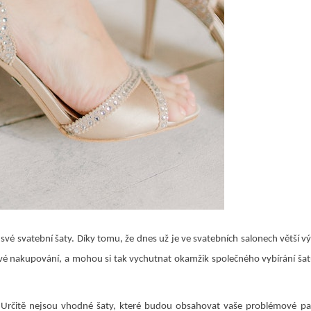
rat své svatební šaty. Díky tomu, že dnes už je ve svatebních salonech větší v
ové nakupování, a mohou si tak vychutnat okamžik společného vybírání šat
. Určitě nejsou vhodné šaty, které budou obsahovat vaše problémové par