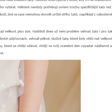
u vaše svatební šaty. Naštěstí dnes žijeme v době, kdy trh se svatebními 
o vybírat. Některé nevěsty potřebují ovšem trochu specifičtější šaty než 
osti, jiné se zase nemohou dovolit určité střihy šatů, například z nábožens
ají velikost plus size. Naštěstí dnes už není problém sehnat šaty i pro ta
ích půjčovnách, sehnali pěkné, slušivé šaty, které byly větší než velikost
ny, které se chtějí vdávat, chtějí ve svůj svatební den vypadat nádherně a
ost.