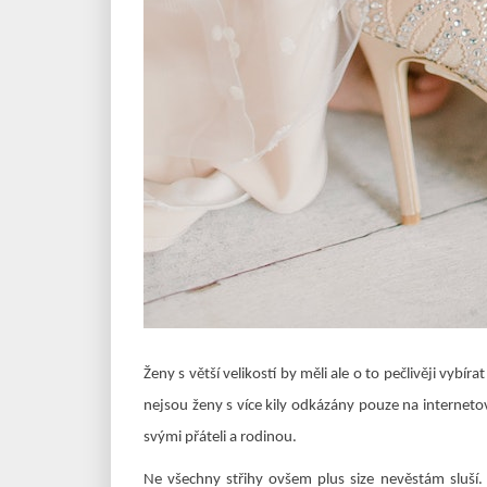
Ženy s větší velikostí by měli ale o to pečlivěji vybí
nejsou ženy s více kily odkázány pouze na internet
svými přáteli a rodinou.
Ne všechny střihy ovšem plus size nevěstám sluší