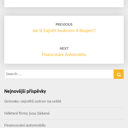
Post
navigation
PREVIOUS
Jak Si Zajistit Soukromí A Bezpečí?
NEXT
Financování Automobilu
Search
Sea
for:
Nejnovější příspěvky
Grónsko: největší ostrov na světě
Některé firmy jsou žádané
Financování automobilu