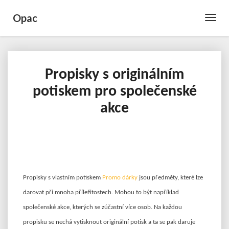
Opac
Toggle
Naviga
Propisky s originálním
Propisky
s
potiskem pro společenské
originálním
akce
potiskem
pro
společenské
akce
Propisky s vlastním potiskem
Promo dárky
jsou předměty, které lze
darovat při mnoha příležitostech. Mohou to být například
společenské akce, kterých se zúčastní více osob. Na každou
propisku se nechá vytisknout originální potisk a ta se pak daruje