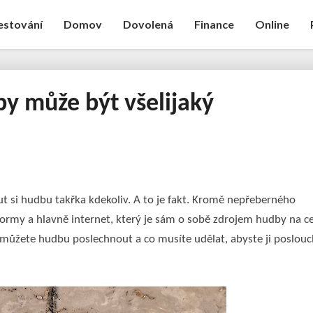
estování
Domov
Dovolená
Finance
Online
by může být všelijaký
Zdroj
hudby
může
být
všelijaký
 si hudbu takřka kdekoliv. A to je fakt. Kromě nepřeberného
formy a hlavně internet, který je sám o sobě zdrojem hudby na ce
 můžete hudbu poslechnout a co musíte udělat, abyste ji poslouc