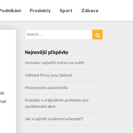
Podnikání
Produkty
Sport
Zábava
Search
Search
for:
Nejnovější příspěvky
Grónsko: největší ostrov na světě
Některé firmy jsou žádané
Financování automobilu
lé
Propisky s originálním potiskem pro
hat
společenské akce
Jak si zajistit soukromí a bezpečí?