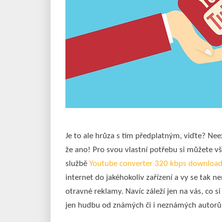
Je to ale hrůza s tím předplatným, viďte? N
že ano! Pro svou vlastní potřebu si můžete vš
službě
Youtube converter 320 kbps downloa
internet do jakéhokoliv zařízení a vy se tak n
otravné reklamy. Navíc záleží jen na vás, co s
jen hudbu od známých či i neznámých autorů b