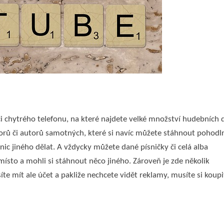
 či chytrého telefonu, na které najdete velké množství hudebních 
torů či autorů samotných, které si navíc můžete stáhnout pohodl
 nic jiného dělat. A vždycky můžete dané písničky či celá alba
místo a mohli si stáhnout něco jiného. Zároveň je zde několik
íte mít ale účet a pakliže nechcete vidět reklamy, musíte si koupi