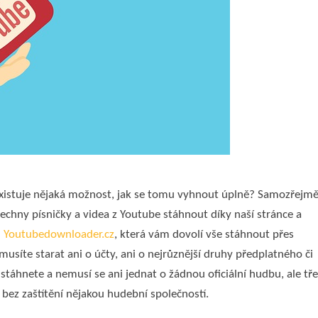
eexistuje nějaká možnost, jak se tomu vyhnout úplně? Samozřejmě
echny písničky a videa z Youtube stáhnout díky naší stránce a
d Youtubedownloader.cz
, která vám dovolí vše stáhnout přes
emusíte starat ani o účty, ani o nejrůznější druhy předplatného či
i stáhnete a nemusí se ani jednat o žádnou oficiální hudbu, ale tř
ez zaštítění nějakou hudební společností.