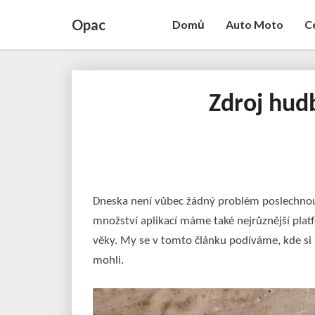
Opac
Domů
Auto Moto
C
Zdroj hud
Dneska není vůbec žádný problém poslechnout
množství aplikací máme také nejrůznější plat
věky. My se v tomto článku podíváme, kde si
mohli.