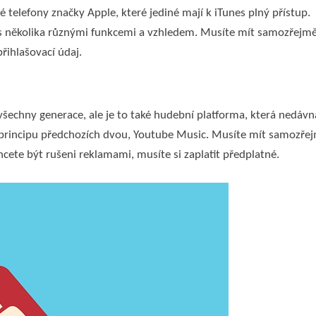
é telefony značky Apple, které jediné mají k iTunes plný přístup.
 s několika různými funkcemi a vzhledem. Musíte mít samozřejm
přihlašovací údaj.
 všechny generace, ale je to také hudební platforma, která nedávn
na principu předchozích dvou, Youtube Music. Musíte mít samozře
cete být rušeni reklamami, musíte si zaplatit předplatné.