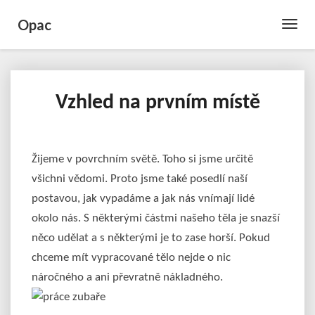
Opac
Toggle
Naviga
Vzhled na prvním místě
Vzhled
na
prvním
místě
Žijeme v povrchním světě. Toho si jsme určitě
všichni vědomi. Proto jsme také posedlí naší
postavou, jak vypadáme a jak nás vnímají lidé
okolo nás. S některými částmi našeho těla je snazší
něco udělat a s některými je to zase horší. Pokud
chceme mít vypracované tělo nejde o nic
náročného a ani převratně nákladného.