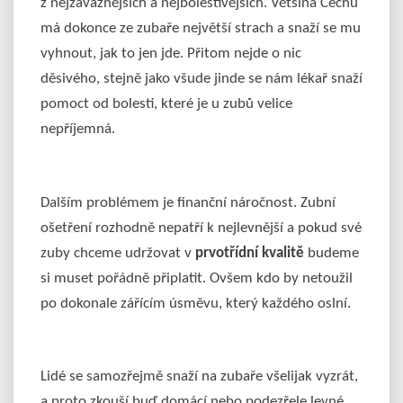
z nejzávažnějších a nejbolestivějších. Většina Čechů
má dokonce ze zubaře největší strach a snaží se mu
vyhnout, jak to jen jde. Přitom nejde o nic
děsivého, stejně jako všude jinde se nám lékař snaží
pomoct od bolesti, které je u zubů velice
nepříjemná.
Dalším problémem je finanční náročnost. Zubní
ošetření rozhodně nepatří k nejlevnější a pokud své
zuby chceme udržovat v
prvotřídní kvalitě
budeme
si muset pořádně připlatit. Ovšem kdo by netoužil
po dokonale zářícím úsměvu, který každého oslní.
Lidé se samozřejmě snaží na zubaře všelijak vyzrát,
a proto zkouší buď domácí nebo podezřele levné