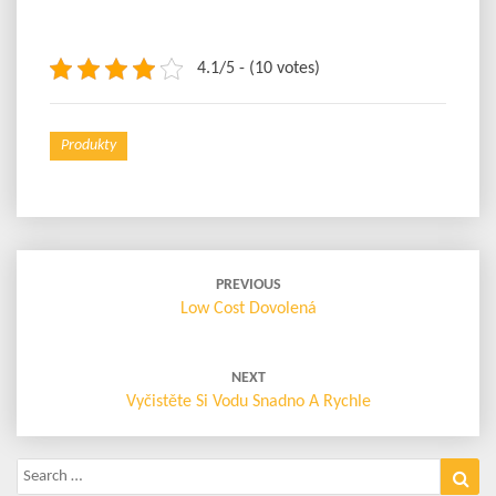
4.1/5 - (10 votes)
Produkty
Post
navigation
PREVIOUS
Low Cost Dovolená
NEXT
Vyčistěte Si Vodu Snadno A Rychle
Search
Sea
for: