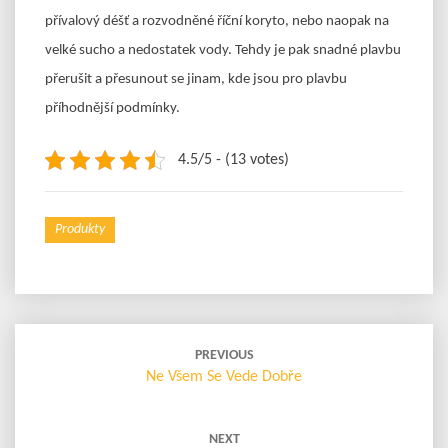
přívalový déšť a rozvodněné říční koryto, nebo naopak na
velké sucho a nedostatek vody. Tehdy je pak snadné plavbu
přerušit a přesunout se jinam, kde jsou pro plavbu
příhodnější podmínky.
4.5/5 - (13 votes)
Produkty
Post
navigation
PREVIOUS
Ne Všem Se Vede Dobře
NEXT