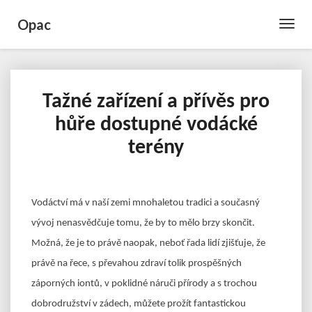
Opac
Toggle
Naviga
Tažné zařízení a přívěs pro
Tažné
zařízení
hůře dostupné vodácké
a
terény
přívěs
pro
hůře
dostupné
Vodáctví má v naší zemi mnohaletou tradici a současný
vodácké
terény
vývoj nenasvědčuje tomu, že by to mělo brzy skončit.
Možná, že je to právě naopak, neboť řada lidí zjišťuje, že
právě na řece, s převahou zdraví tolik prospěšných
záporných iontů, v poklidné náruči přírody a s trochou
dobrodružství v zádech, můžete prožít fantastickou