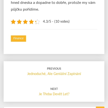
hned dneska a dopadne to dobře, protože my vám
půjčku pořídíme.
4.3/5 - (10 votes)
Finance
Post
navigation
PREVIOUS
Jednoduché, Ale Geniální Zapínání
NEXT
Je Třeba Devět Let?