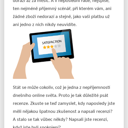
dorazí až za měsíc. A v neposlední řadě, nejspíše,
ten nejméně příjemný scénář, při kterém vám, ani
žádné zboží nedorazí a stejně, jako vaši platbu už
ani jedno z nich nikdy neuvidíte.
Stát se může cokoliv, což je jedna z nepříjemností
dnešního online světa. Proto je tak důležité psát
recenze. Zkuste se teď zamyslet, kdy naposledy jste
měli nějakou špatnou zkušenost a napsali recenzi?
A stalo se tak vůbec někdy? Napsali jste recenzi,
když jste byli spokojení?