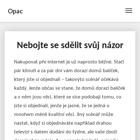
Opac
Toggle
Naviga
Nebojte se sdělit svůj názor
Nebojte
se
sdělit
Nakupovat pře internet je už naprosto běžné. Stačí
svůj
pár klinutí a za pár dní vám dorazí domů balíček,
názor
který jste si objednali – takovýto scénář očekává
každý. Jenže občas se stane, že domů dorazí balíček
a v něm jsou věci, které se sice podobají tomu, co
jste si objednali, jenže je jasné, že se jedná o
mnohem méně kvalitní věci. Jiný scénář může
nastat, když si objednáváte například drahou
televizi s datem dodání do týdne, ale vaše zboží