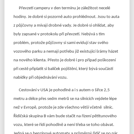
Převzetí camperu v den termínu je záležitost necelé
hodiny. Je dobré si pozorně auto prohlédnout. Jsou to auta
z půjčovny a mívají drobné vady. Je dobré si ohlídat, aby
byly zapsané v protokolu při převzetí. Nebývá s tím
problém, protože půjčovny si sami evidují stav svého
vozového parku a nemají potřebu již existující šrámy házet
na nového klienta. Přesto je dobré i pro případ poškození
při cestě připlatit si balíček pojištění, který bývá součástí
nabídky při objednávání vozu.
Cestování v USA je pohodlné a i s autem o šířce 2,5
metru a délce přes sedm metrů se na silnicích vejdete lépe
než v Evropě, protože je zde všechno větší včetně silnic.
Řidičská skupina B vám bude stačit na řízení pětitunového
vozu, které se řídí pohodlně a není třeba se toho obávat.
Jedná se o benzínové automaty a průměrný řidič se po pár