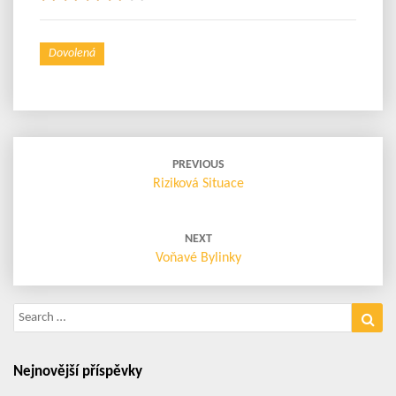
Dovolená
Post
navigation
PREVIOUS
Riziková Situace
NEXT
Voňavé Bylinky
Search
Sea
for:
Nejnovější příspěvky