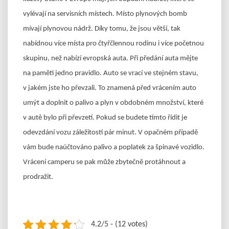
vylévají na servisních místech. Místo plynových bomb
mívají plynovou nádrž. Díky tomu, že jsou větší, tak
nabídnou více místa pro čtyřčlennou rodinu i více početnou
skupinu, než nabízí evropská auta. Při předání auta mějte
na paměti jedno pravidlo. Auto se vrací ve stejném stavu,
v jakém jste ho převzali. To znamená před vrácením auto
umýt a doplnit o palivo a plyn v obdobném množství, které
v autě bylo při převzetí. Pokud se budete tímto řídit je
odevzdání vozu záležitostí pár minut. V opačném případě
vám bude naúčtováno palivo a poplatek za špinavé vozidlo.
Vrácení camperu se pak může zbytečně protáhnout a
prodražit.
4.2/5 - (12 votes)