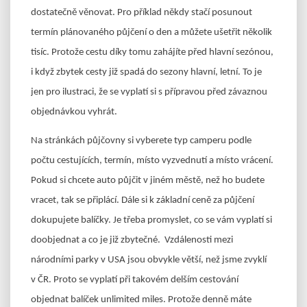
dostatečně věnovat. Pro příklad někdy stačí posunout
termín plánovaného půjčení o den a můžete ušetřit několik
tisíc. Protože cestu díky tomu zahájíte před hlavní sezónou,
i když zbytek cesty již spadá do sezony hlavní, letní. To je
jen pro ilustraci, že se vyplatí si s přípravou před závaznou
objednávkou vyhrát.
Na stránkách půjčovny si vyberete typ camperu podle
počtu cestujících, termín, místo vyzvednutí a místo vrácení.
Pokud si chcete auto půjčit v jiném městě, než ho budete
vracet, tak se připlácí. Dále si k základní ceně za půjčení
dokupujete balíčky. Je třeba promyslet, co se vám vyplatí si
doobjednat a co je již zbytečné. Vzdálenosti mezi
národními parky v USA jsou obvykle větší, než jsme zvyklí
v ČR. Proto se vyplatí při takovém delším cestování
objednat balíček unlimited miles. Protože denně máte