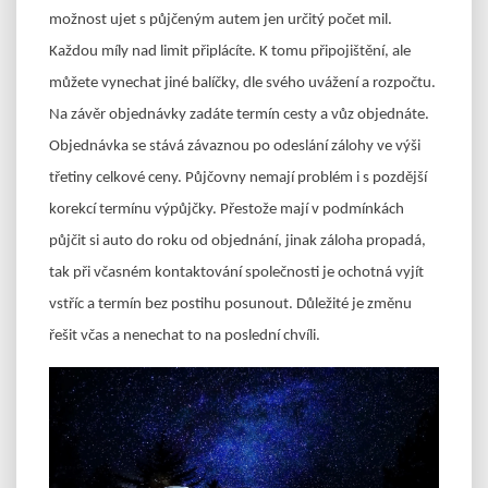
možnost ujet s půjčeným autem jen určitý počet mil.
Každou míly nad limit připlácíte. K tomu připojištění, ale
můžete vynechat jiné balíčky, dle svého uvážení a rozpočtu.
Na závěr objednávky zadáte termín cesty a vůz objednáte.
Objednávka se stává závaznou po odeslání zálohy ve výši
třetiny celkové ceny. Půjčovny nemají problém i s pozdější
korekcí termínu výpůjčky. Přestože mají v podmínkách
půjčit si auto do roku od objednání, jinak záloha propadá,
tak při včasném kontaktování společnosti je ochotná vyjít
vstříc a termín bez postihu posunout. Důležité je změnu
řešit včas a nenechat to na poslední chvíli.