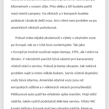
kilometrech s vozem sžije. Přes délku a šíři budete patřit
mezi menší campery. Na silnicích a v kempech budete
potkávat i dvakrát delší vozy. Ani s těmi není problém se po
amerických silnicích pohybovat.
Pokud máte nějaké zkušenosti s výlety v obytném voze
po Evropě, tak se v USA brzo zorientujete. Tak jako
v Evropě je možné využívat nejen kempy, STPL, ale i stání na
divoko. V národních parcích bývá zázemí pro karavanisty
včetně stání a servisu. Pokud je kemp obsazen, tak nebývá
problém najít si místo někde bokem. Servis včetně doplnění
vody bývá zdarma. Americké obytné vozy jsou od
evropských odlišné a v některých věcech promyšlenější.
Pětitunové auto patří ke středním spíše menším. Mají větší
nádrže, takže vydrží podstatně déle bez servisu. Místo WC
kazety běžné v Evropě mají jen odpadní nádrže, které se