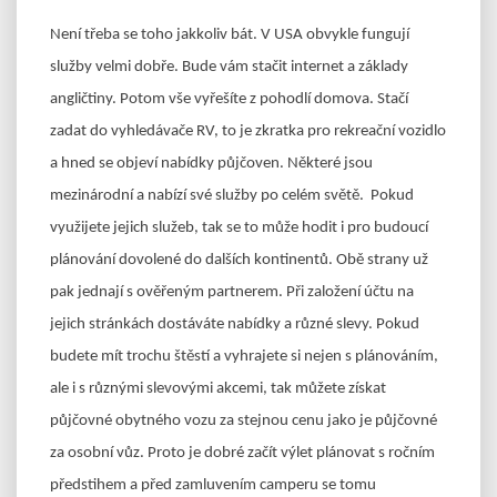
Není třeba se toho jakkoliv bát. V USA obvykle fungují
služby velmi dobře. Bude vám stačit internet a základy
angličtiny. Potom vše vyřešíte z pohodlí domova. Stačí
zadat do vyhledávače RV, to je zkratka pro rekreační vozidlo
a hned se objeví nabídky půjčoven. Některé jsou
mezinárodní a nabízí své služby po celém světě. Pokud
využijete jejich služeb, tak se to může hodit i pro budoucí
plánování dovolené do dalších kontinentů. Obě strany už
pak jednají s ověřeným partnerem. Při založení účtu na
jejich stránkách dostáváte nabídky a různé slevy. Pokud
budete mít trochu štěstí a vyhrajete si nejen s plánováním,
ale i s různými slevovými akcemi, tak můžete získat
půjčovné obytného vozu za stejnou cenu jako je půjčovné
za osobní vůz. Proto je dobré začít výlet plánovat s ročním
předstihem a před zamluvením camperu se tomu