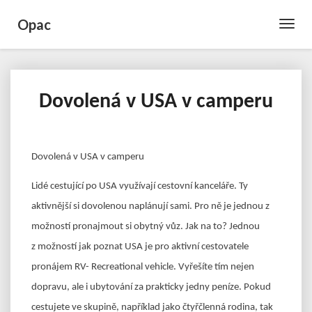
Opac
Toggle
Naviga
Dovolená v USA v camperu
Dovolená
v
USA
v
Dovolená v USA v camperu
camperu
Lidé cestující po USA využívají cestovní kanceláře. Ty
aktivnější si dovolenou naplánují sami. Pro ně je jednou z
možností pronajmout si obytný vůz. Jak na to? Jednou
z možností jak poznat USA je pro aktivní cestovatele
pronájem RV- Recreational vehicle. Vyřešíte tím nejen
dopravu, ale i ubytování za prakticky jedny peníze. Pokud
cestujete ve skupině, například jako čtyřčlenná rodina, tak