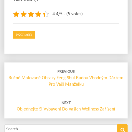
4.4/5 - (5 votes)
Podnikání
Post
navigation
PREVIOUS
Ručně Malované Obrazy Feng Shui Budou Vhodným Dárkem
Pro Vaši Manželku
NEXT
Objednejte Si Vybavení Do Vašich Wellness Zařízení
Search
Sea