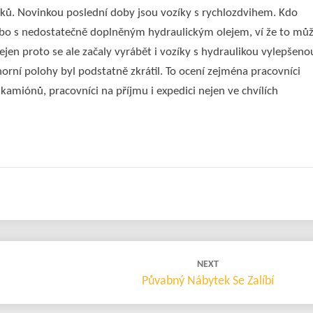
íků. Novinkou poslední doby jsou vozíky s rychlozdvihem. Kdo
bo s nedostatečně doplněným hydraulickým olejem, ví že to mů
ejen proto se ale začaly vyrábět i vozíky s hydraulikou vylepšeno
horní polohy byl podstatně zkrátil. To ocení zejména pracovníci
amiónů, pracovníci na příjmu i expedici nejen ve chvílích
NEXT
Půvabný Nábytek Se Zalíbí