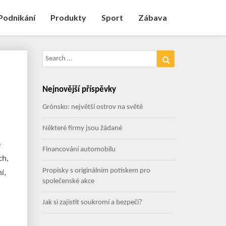
Podnikání
Produkty
Sport
Zábava
Search
Search
for:
Nejnovější příspěvky
Grónsko: největší ostrov na světě
Některé firmy jsou žádané
e
Financování automobilu
ch,
Propisky s originálním potiskem pro
í,
společenské akce
Jak si zajistit soukromí a bezpečí?