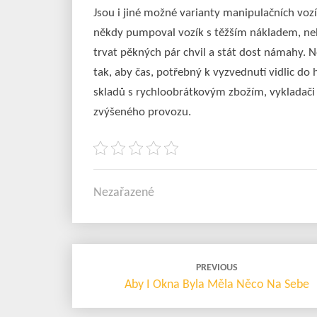
Jsou i jiné možné varianty manipulačních voz
někdy pumpoval vozík s těžším nákladem, ne
trvat pěkných pár chvil a stát dost námahy. N
tak, aby čas, potřebný k vyzvednutí vidlic do 
skladů s rychloobrátkovým zbožím, vykladači k
zvýšeného provozu.
Nezařazené
Post
PREVIOUS
navigation
Aby I Okna Byla Měla Něco Na Sebe