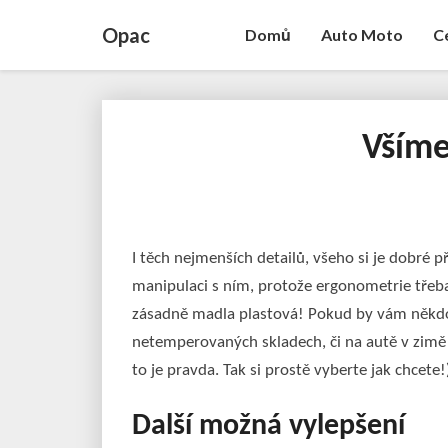
Opac
Domů
Auto Moto
C
Všímej
I těch nejmenších detailů, všeho si je dobré 
manipulaci s ním, protože ergonometrie třeb
zásadně madla plastová! Pokud by vám někdo 
netemperovaných skladech, či na autě v zimě 
to je pravda. Tak si prostě vyberte jak chcete!
Další možná vylepšení