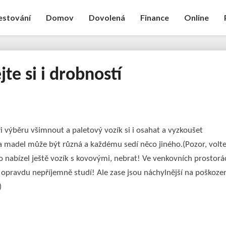
estování
Domov
Dovolená
Finance
Online
te si i drobností
Všímejte
si
i
drobností
při výběru všimnout a
paletový vozík
si i osahat a vyzkoušet
a madel může být různá a každému sedí něco jiného.(Pozor, volt
nabízel ještě vozík s kovovými, nebrat! Ve venkovních prostorá
opravdu nepříjemně studí! Ale zase jsou náchylnější na poškozen
)