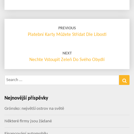
Post
navigation
PREVIOUS
Platební Karty Můžete Střídat Dle Libosti
NEXT
Nechte Vstoupit Zeleň Do Svého Obydlí
Search
Sea
for:
Nejnovější příspěvky
Grónsko: největší ostrov na světě
Některé firmy jsou žádané
Financování automobilu