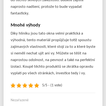
do těchto skvělých záležitostí. Budete zajisté
naprosto nadšení, protože to bude vypadat
fantasticky.
Mnohé výhody
Díky hliníku jsou tato okna velmi praktická a
výhodná, tento materiál propůjčuje totiž spoustu
zajímavých vlastností, které stojí za to a které byste
si neměli nechat ujít ani vy. Můžete se těšit na
naprostou odolnost, na pevnost a také na perfektní
izolaci. Koupě těchto produktů se zkrátka opravdu
vyplatí po všech stránkách, investice tedy i vy.
5/5 - (1 vote)
Nezařazené