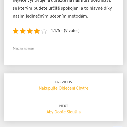
nejvíce vyhovuje, a dorazte na náš
kurz účetnictví
,
se kterým budete určitě spokojeni a to hlavně díky
našim jedinečným učebním metodám.
4.1/5 - (9 votes)
Nezařazené
Post
navigation
PREVIOUS
Nakupujte Oblečení Chytře
NEXT
Aby Dobře Sloužila