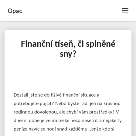
Opac
Toggle
Naviga
Finanční tíseň, či splněné
Finanční
tíseň,
sny?
či
splněné
sny?
Dostali jste se do tíživé finanční situace a
potřebujete půjčit? Nebo byste rádi jeli na krásnou
rodinnou dovolenou, ale chybí vám prostředky? V
dnešní době je velmi těžké něco našetřit a nějaké ty
peníze navíc se hodí snad každému. Jenže kde si