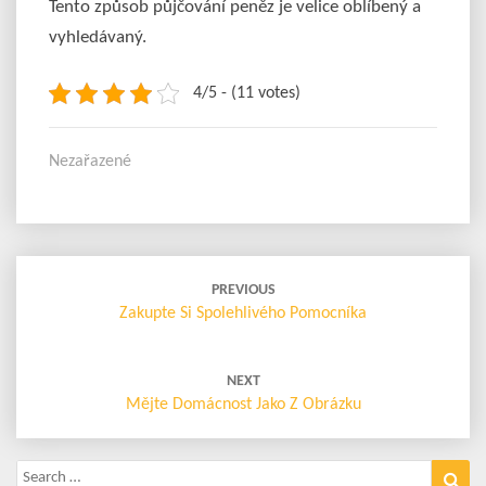
Tento způsob půjčování peněz je velice oblíbený a
vyhledávaný.
4/5 - (11 votes)
Nezařazené
Post
navigation
PREVIOUS
Zakupte Si Spolehlivého Pomocníka
NEXT
Mějte Domácnost Jako Z Obrázku
Search
Sea