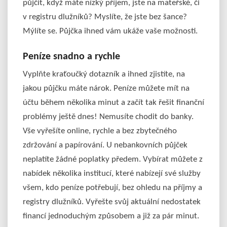
půjčit, když máte nízký příjem, jste na mateřské, či
v registru dlužníků? Myslíte, že jste bez šance?
Mýlíte se.
Půjčka ihned
vám ukáže vaše možnosti.
Peníze snadno a rychle
Vyplňte kraťoučký dotazník a ihned zjistíte, na
jakou půjčku máte nárok. Peníze můžete mít na
účtu během několika minut a začít tak řešit finanční
problémy ještě dnes! Nemusíte chodit do banky.
Vše vyřešíte online, rychle a bez zbytečného
zdržování a papírování. U nebankovních půjček
neplatíte žádné poplatky předem. Vybírat můžete z
nabídek několika institucí, které nabízejí své služby
všem, kdo peníze potřebují, bez ohledu na příjmy a
registry dlužníků. Vyřešte svůj aktuální nedostatek
financí jednoduchým způsobem a již za pár minut.