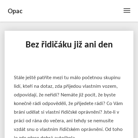
Opac
Toggle
Naviga
Bez řidičáku již ani den
Bez
řidičáku
již
ani
den
Stále ještě patříte mezi tu málo početnou skupinu
lidí, kteří na dotaz, zda přijedou vlastním vozem,
odpovídají, že neřídí? Nemáte již pocit, že byste
konečně rádi odpověděli, že přijedete rádi? Co Vám
brání udělat si vlastní řidičské oprávnění? Jste-li v
práci od rána do večera, ani tehdy se nemusíte
vzdát snu o vlastním řidičském oprávnění. Od toho