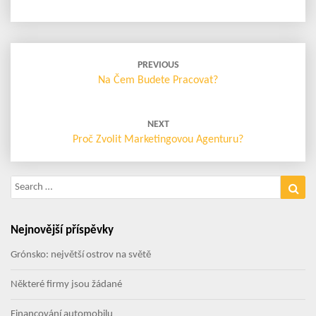
Post
navigation
PREVIOUS
Na Čem Budete Pracovat?
NEXT
Proč Zvolit Marketingovou Agenturu?
Search
Sea
for:
Nejnovější příspěvky
Grónsko: největší ostrov na světě
Některé firmy jsou žádané
Financování automobilu